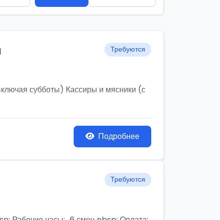
и
Требуются
ключая субботы) Кассиры и мясники (с
Подробнее
Требуются
бочие часы:,, 6 смен nbsp; Оплата: