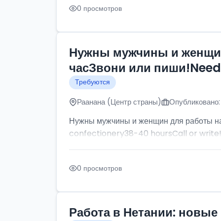
0 просмотров
Нужны мужчины и женщин
часЗвони или пиши!Need p
Требуются
Раанана (Центр страны)
Опубликовано:
Нужны мужчины и женщин для работы на
confectionery38-40 hoursCall or write
0 просмотров
Работа в Нетании: новые 