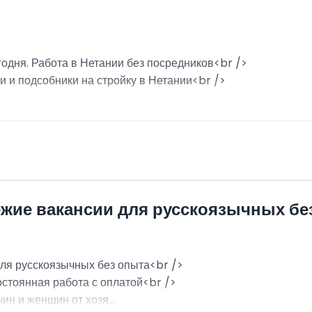
годня. Работа в Нетании без посредников<br />
и и подсобники на стройку в Нетании<br />
ежие вакансии для русскоязычных бе
для русскоязычных без опыта<br />
остоянная работа с оплатой<br />
н и женщин от хозя...