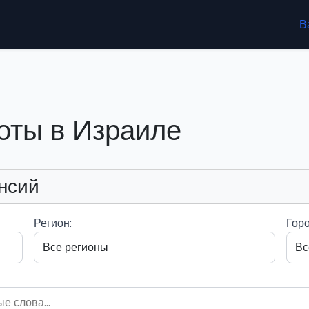
В
оты в Израиле
нсий
Регион:
Горо