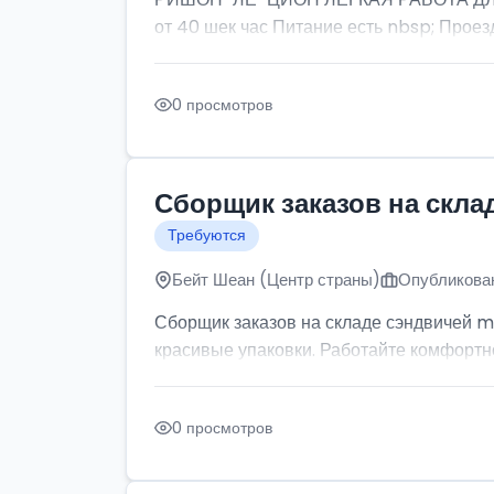
от 40 шек час Питание есть nbsp; Проезд
0 просмотров
Сборщик заказов на скла
Требуются
Бейт Шеан (Центр страны)
Опубликован
Сборщик заказов на складе сэндвичей m
красивые упаковки. Работайте комфортно: 
0 просмотров