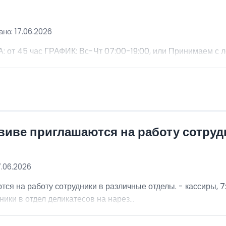
но: 17.06.2026
 45 час ГРАФИК: Вс-Чт 07:00-19:00, или Принимаем с 
виве приглашаются на работу сотру
7.06.2026
я на работу сотрудники в различные отделы. - кассиры, 7:
ники в отдел деликатесов на нарез...