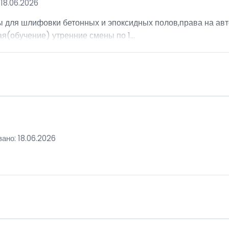
18.06.2026
ы для шлифовки бетонных и эпоксидных полов,права на авт
я(обучение) утренние смены по 1...
ано: 18.06.2026