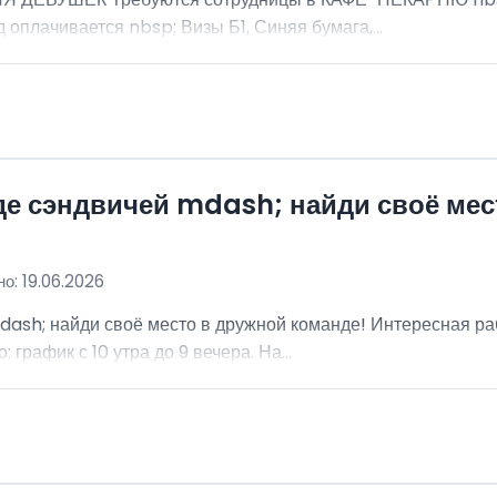
 оплачивается nbsp; Визы Б1, Синяя бумага,...
де сэндвичей mdash; найди своё мес
о: 19.06.2026
dash; найди своё место в дружной команде! Интересная ра
график с 10 утра до 9 вечера. На...