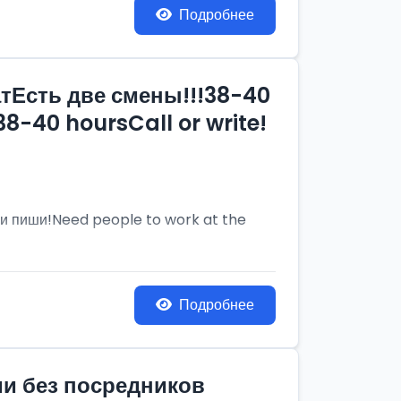
Подробнее
тЕсть две смены!!!38-40
8-40 hoursCall or write!
и пиши!Need people to work at the
Подробнее
ии без посредников